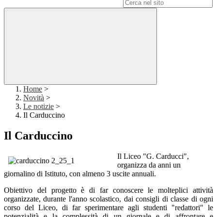
Campo di ricerca per le pagine del sito
Home
>
Novità
>
Le notizie
>
Il Carduccino
Il Carduccino
Il Liceo "G. Carducci",
organizza da anni un
giornalino di Istituto, con almeno 3 uscite annuali.
Obiettivo del progetto è di far conoscere le molteplici attività
organizzate, durante l'anno scolastico, dai consigli di classe di ogni
corso del Liceo, di far sperimentare agli studenti "redattori" le
potenzialità e la complessità di un giornale e di affrontare e