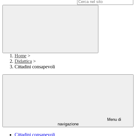
Campo di ricerca per le pagine del sito
Home
>
Didattica
>
Cittadini consapevoli
Menu di
navigazione
Cittadini consapevoli