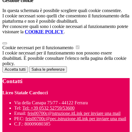
Gestione cookie
In questa schermata è possibile scegliere quali cookie consentire.
I cookie necessari sono quelli che consentono il funzionamento della
piattaforma e non è possibile disabilitarli.
Per conoscere quali sono i cookie necessari al funzionamento potete
visionare la
COOKIE POLICY
.
Cookie necessari per il funzionamento
I cookie necessari per il funzionamento non possono essere
disabilitati. È possibile consultare l'elenco nella pagina della cookie
policy.
Accetta tutti
Salva le preferenze
Contatti
Liceo Statale Carducci
Via della Canapa 75/77 - 44122 Ferrara
Tel:
Tel: +39 0532 52759/53600
Email:
feis00700c@istruzione.it
Link per inviare una mail
PEC:
feis00700c@pec.istruzione.it
Link per inviare una mail
C.F.: 80009080385