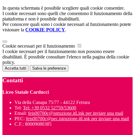
In questa schermata è possibile scegliere quali cookie consentire.
I cookie necessari sono quelli che consentono il funzionamento della
piattaforma e non è possibile disabilitarli.
Per conoscere quali sono i cookie necessari al funzionamento potete
visionare la
COOKIE POLICY
.
Cookie necessari per il funzionamento
I cookie necessari per il funzionamento non possono essere
disabilitati. È possibile consultare l'elenco nella pagina della cookie
policy.
Accetta tutti
Salva le preferenze
Contatti
Liceo Statale Carducci
Via della Canapa 75/77 - 44122 Ferrara
Tel:
Tel: +39 0532 52759/53600
Email:
feis00700c@istruzione.it
Link per inviare una mail
PEC:
feis00700c@pec.istruzione.it
Link per inviare una mail
C.F.: 80009080385