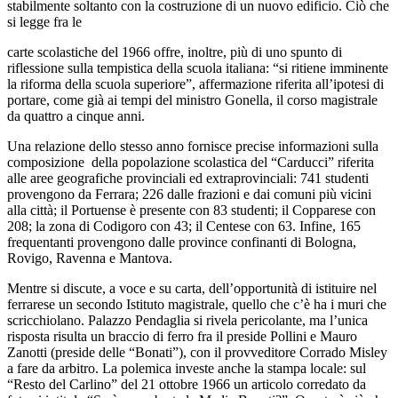
stabilmente soltanto con la costruzione di un nuovo edificio. Ciò che
si legge fra le
carte scolastiche del 1966 offre, inoltre, più di uno spunto di
riflessione sulla tempistica della scuola italiana: “si ritiene imminente
la riforma della scuola superiore”, affermazione riferita all’ipotesi di
portare, come già ai tempi del ministro Gonella, il corso magistrale
da quattro a cinque anni.
Una relazione dello stesso anno fornisce precise informazioni sulla
composizione della popolazione scolastica del “Carducci” riferita
alle aree geografiche provinciali ed extraprovinciali: 741 studenti
provengono da Ferrara; 226 dalle frazioni e dai comuni più vicini
alla città; il Portuense è presente con 83 studenti; il Copparese con
208; la zona di Codigoro con 43; il Centese con 63. Infine, 165
frequentanti provengono dalle province confinanti di Bologna,
Rovigo, Ravenna e Mantova.
Mentre si discute, a voce e su carta, dell’opportunità di istituire nel
ferrarese un secondo Istituto magistrale, quello che c’è ha i muri che
scricchiolano. Palazzo Pendaglia si rivela pericolante, ma l’unica
risposta risulta un braccio di ferro fra il preside Pollini e Mauro
Zanotti (preside delle “Bonati”), con il provveditore Corrado Misley
a fare da arbitro. La polemica investe anche la stampa locale: sul
“Resto del Carlino” del 21 ottobre 1966 un articolo corredato da