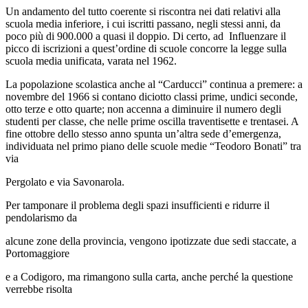
Un andamento del tutto coerente si riscontra nei dati relativi alla
scuola media inferiore, i cui iscritti passano, negli stessi anni, da
poco più di 900.000 a quasi il doppio. Di certo, ad Influenzare il
picco di iscrizioni a quest’ordine di scuole concorre la legge sulla
scuola media unificata, varata nel 1962.
La popolazione scolastica anche al “Carducci” continua a premere: a
novembre del 1966 si contano diciotto classi prime, undici seconde,
otto terze e otto quarte; non accenna a diminuire il numero degli
studenti per classe, che nelle prime oscilla traventisette e trentasei. A
fine ottobre dello stesso anno spunta un’altra sede d’emergenza,
individuata nel primo piano delle scuole medie “Teodoro Bonati” tra
via
Pergolato e via Savonarola.
Per tamponare il problema degli spazi insufficienti e ridurre il
pendolarismo da
alcune zone della provincia, vengono ipotizzate due sedi staccate, a
Portomaggiore
e a Codigoro, ma rimangono sulla carta, anche perché la questione
verrebbe risolta