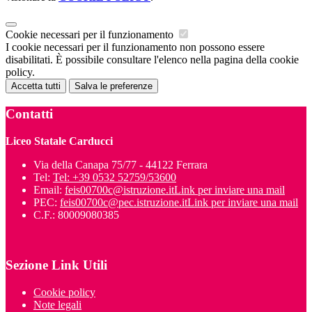
Cookie necessari per il funzionamento
I cookie necessari per il funzionamento non possono essere
disabilitati. È possibile consultare l'elenco nella pagina della cookie
policy.
Accetta tutti
Salva le preferenze
Contatti
Liceo Statale Carducci
Via della Canapa 75/77 - 44122 Ferrara
Tel:
Tel: +39 0532 52759/53600
Email:
feis00700c@istruzione.it
Link per inviare una mail
PEC:
feis00700c@pec.istruzione.it
Link per inviare una mail
C.F.: 80009080385
Sezione Link Utili
Cookie policy
Note legali