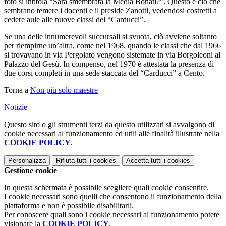
foto si intitola “Sarà smembrata la Media Bonati?”. Questo è ciò che
sembrano temere i docenti e il preside Zanotti, vedendosi costretti a
cedere aule alle nuove classi del “Carducci”.
Se una delle innumerevoli succursali si svuota, ciò avviene soltanto
per riempirne un’altra, come nel 1968, quando le classi che dal 1966
si trovavano in via Pergolato vengono sistemate in via Borgoleoni al
Palazzo del Gesù. In compenso, nel 1970 è attestata la presenza di
due corsi completi in una sede staccata del “Carducci” a Cento.
Torna a
Non più solo maestre
Notizie
Questo sito o gli strumenti terzi da questo utilizzati si avvalgono di
cookie necessari al funzionamento ed utili alle finalità illustrate nella
COOKIE POLICY
.
Personalizza
Rifiuta tutti
i cookies
Accetta tutti
i cookies
Gestione cookie
In questa schermata è possibile scegliere quali cookie consentire.
I cookie necessari sono quelli che consentono il funzionamento della
piattaforma e non è possibile disabilitarli.
Per conoscere quali sono i cookie necessari al funzionamento potete
visionare la
COOKIE POLICY
.