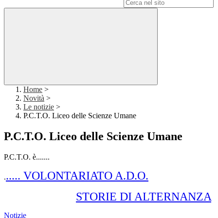
Campo di ricerca per le pagine del sito
Home
>
Novità
>
Le notizie
>
P.C.T.O. Liceo delle Scienze Umane
P.C.T.O. Liceo delle Scienze Umane
P.C.T.O. è.......
..... VOLONTARIATO A.D.O.
.
STORIE DI ALTERNANZA
Notizie