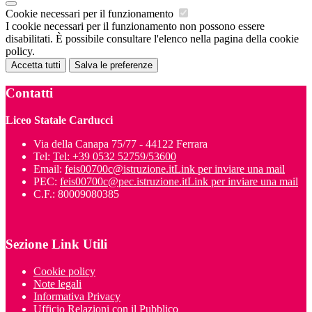
Cookie necessari per il funzionamento
I cookie necessari per il funzionamento non possono essere
disabilitati. È possibile consultare l'elenco nella pagina della cookie
policy.
Accetta tutti
Salva le preferenze
Contatti
Liceo Statale Carducci
Via della Canapa 75/77 - 44122 Ferrara
Tel:
Tel: +39 0532 52759/53600
Email:
feis00700c@istruzione.it
Link per inviare una mail
PEC:
feis00700c@pec.istruzione.it
Link per inviare una mail
C.F.: 80009080385
Sezione Link Utili
Cookie policy
Note legali
Informativa Privacy
Ufficio Relazioni con il Pubblico