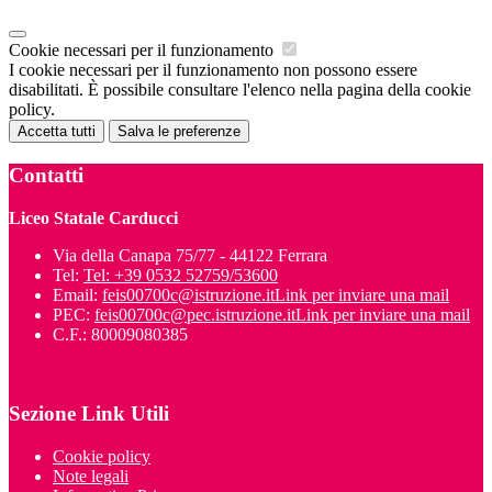
Cookie necessari per il funzionamento
I cookie necessari per il funzionamento non possono essere
disabilitati. È possibile consultare l'elenco nella pagina della cookie
policy.
Accetta tutti
Salva le preferenze
Contatti
Liceo Statale Carducci
Via della Canapa 75/77 - 44122 Ferrara
Tel:
Tel: +39 0532 52759/53600
Email:
feis00700c@istruzione.it
Link per inviare una mail
PEC:
feis00700c@pec.istruzione.it
Link per inviare una mail
C.F.: 80009080385
Sezione Link Utili
Cookie policy
Note legali