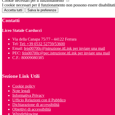
Cookie necessari per il funzionamento
I cookie necessari per il funzionamento non possono essere disabilitati.
Accetta tutti
Salva le preferenze
Contatti
Liceo Statale Carducci
Via della Canapa 75/77 - 44122 Ferrara
Tel:
Tel: +39 0532 52759/53600
Email:
feis00700c@istruzione.it
Link per inviare una mail
PEC:
feis00700c@pec.istruzione.it
Link per inviare una mail
C.F.: 80009080385
Sezione Link Utili
Cookie policy
Note legali
Informativa Privacy
Ufficio Relazioni con il Pubblico
Dichiarazione di accessibilità
Obiettivi di accessibilità
Whistleblowing