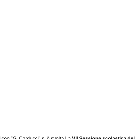
Liceo "G. Carducci" si è svolta La
VII Sessione scolastica del