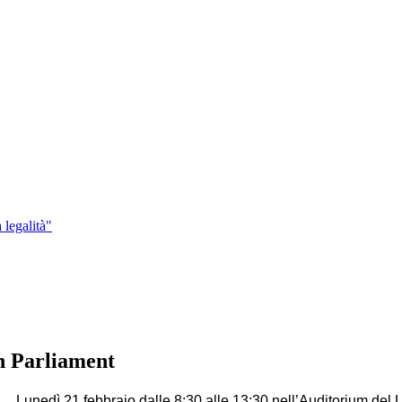
 legalità"
n Parliament
Lunedì 21 febbraio dalle 8:30 alle 13:30 nell’Auditorium del 