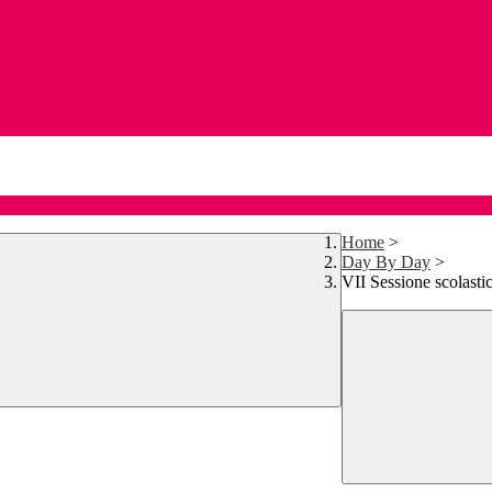
Home
>
Day By Day
>
VII Sessione scolast