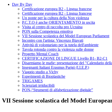
Day By Day
Certificazione europea B2 - Lingua francese
Certificazione europea B2 - Lingua francese
Un ponte per la cultura della Non violenza
P.C.T.O è anche ORIENTAMENTO in uscita
Visita al centro di raccolta pro Ucraina
PON sulla Competenza emotiva
VII Sessione scolastica del Model European Parliament
Incontro con l'artista: Vincenzo Biavati
Attività di volontariato per la tutela dell'ambiente
Tavola rotonda contro la violenza sulle donne
Progetto Mental Coach
CERTIFICAZIONE DI LINGUE Livello B1- B2-C1
Disarmiamo le mafie: presentazione del "Calendario della
Insegnanti Italiani Erasmus Parigi (I.I.E.P.)
Viaggio studio a Vichy
Esperimenti di Bioplastiche
TRIGAMES
Scienziati irriducibili
PON-“Strumenti di alfabetizzazione digitale”
VII Sessione scolastica del Model Europea