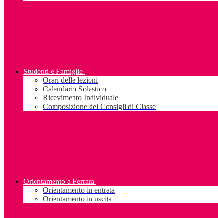
Studenti e Famiglie
Orari delle lezioni
Calendario Solastico
Ricevimento Individuale
Composizione dei Consigli di Classe
Orientamento a Ferrara
Orientamento in entrata
Orientamento in uscita